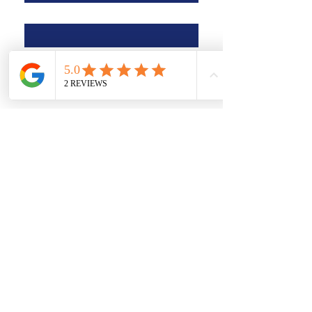
Adres
Nazwa firmy
*
Przesyłanie pliku
Prześlij plik
Składać
Adres. Suite A, 82 James Carter
Road, Mildenhall, IP28 7DE
Privacy Policy
Terms and Conditions
Adres e-mail:
admin@polakhr.com
Telefon.