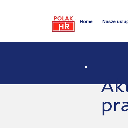
POLAK
Home
Nasze uslug
HR
Ak
pr