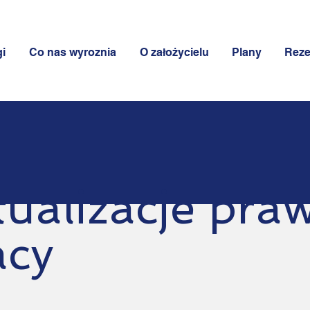
i
Co nas wyroznia
O założycielu
Plany
Reze
tualizacje pra
acy