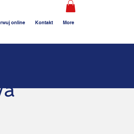
rwuj online
Kontakt
More
wa