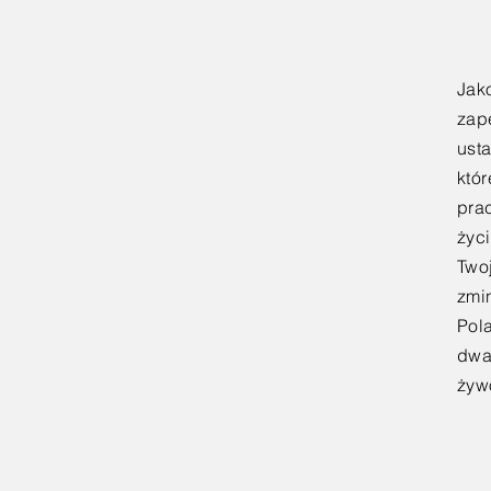
Jak
zap
ust
któr
pra
życ
Two
zmi
Pol
dwa 
żyw