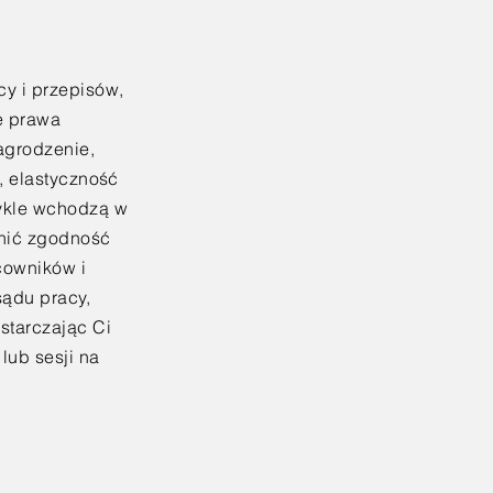
cy i przepisów,
e prawa
agrodzenie,
a, elastyczność
wykle wchodzą w
wnić zgodność
cowników i
sądu pracy,
starczając Ci
lub sesji na