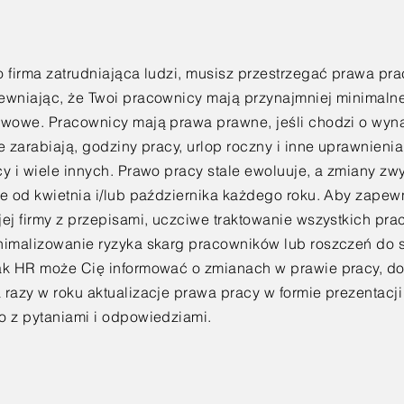
o firma zatrudniająca ludzi, musisz przestrzegać prawa pra
ewniając, że Twoi pracownicy mają przynajmniej minimaln
awowe. Pracownicy mają prawa prawne, jeśli chodzi o wyn
e zarabiają, godziny pracy, urlop roczny i inne uprawnieni
cy i wiele innych. Prawo pracy stale ewoluuje, a zmiany z
ie od kwietnia i/lub października każdego roku. Aby zape
jej firmy z przepisami, uczciwe traktowanie wszystkich pra
nimalizowanie ryzyka skarg pracowników lub roszczeń do 
ak HR może Cię informować o zmianach w prawie pracy, do
razy w roku aktualizacje prawa pracy w formie prezentacji 
o z pytaniami i odpowiedziami.